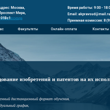
Адрес:
Москва,
Время работы: 9:00 - 18:0
Проспект Мира,
Email:
akpravsud@mail.r
101Вс1
схема проезда
Приемная комиссия: 8 (9
нас
Факультеты
Онлайн-оплата
Контакты
едование изобретений и патентов на их испо
енный дистанционный формат обучения,
дуальный график,