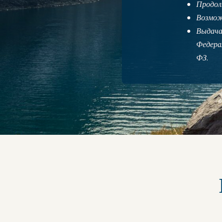
Продол
Возмож
Выдача
Федера
ФЗ.