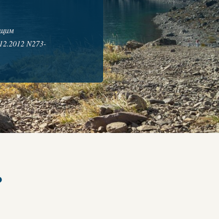
ющим
12.2012 N273-
?