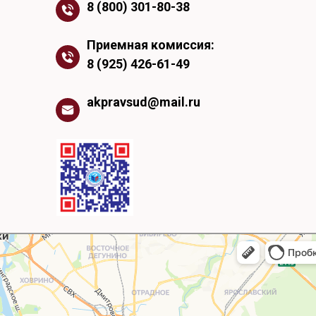
8 (800) 301-80-38
Приемная комиссия:
8 (925) 426-61-49
akpravsud@mail.ru
ква
кс Карты — транспорт, навигация, поиск мест