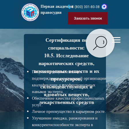
Первая академия
8 (800) 301-80-38
правосудия
Заказать звонок
Сертификация по
специальности:
10.5. Исследование
наркотических средств,
психотропных веществ и их
Получение документального
прекурсоров,
подтверждения независимой организации
квалификации и профессиональных
сильнодействующих и
навыков эксперта.
ядовитых веществ,
Обеспечение качества профессиональных
лекарственных средств
услуг.
Личное преимущество в карьерном росте.
Улучшение имиджа, ранжирования и
конкурентоспособности эксперта в