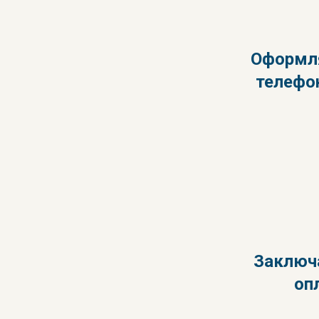
Оформля
телефон
Заключа
оп