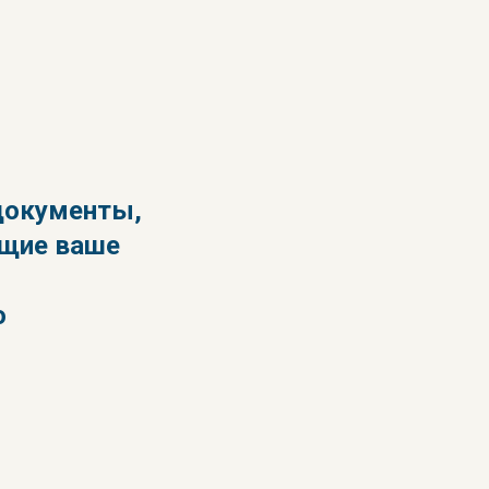
документы,
щие ваше
ю