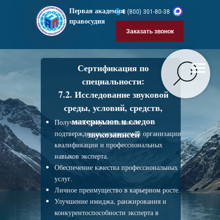
Первая академия
8 (800) 301-80-38
правосудия
Заказать звонок
Сертификация по
специальности:
7.2. Исследование звуковой
среды, условий, средств,
материалов и следов
Получение документального
звукозаписей
подтверждения независимой организации
квалификации и профессиональных
навыков эксперта.
Обеспечение качества профессиональных
услуг.
Личное преимущество в карьерном росте.
Улучшение имиджа, ранжирования и
конкурентоспособности эксперта в